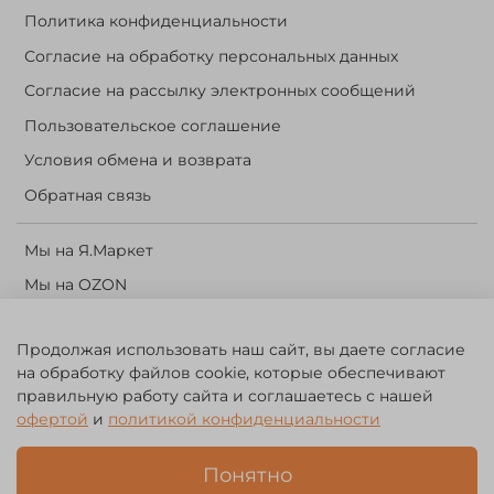
Политика конфиденциальности
Согласие на обработку персональных данных
Согласие на рассылку электронных сообщений
Пользовательское соглашение
Условия обмена и возврата
Обратная связь
Мы на Я.Маркет
Мы на OZON
Личный кабинет
Продолжая использовать наш сайт, вы даете согласие
Корзина
на обработку файлов cookie, которые обеспечивают
правильную работу сайта и соглашаетесь с нашей
©️ 2014 - 2024 Forest River. Рыболовный интернет-магазин.
офертой
и
политикой конфиденциальности
Товары для рыбалки, охоты и активного отдыха. Св. о рег. тов.
зн. № 756494
Понятно
ЗА
ЧЕСТНЫЙ