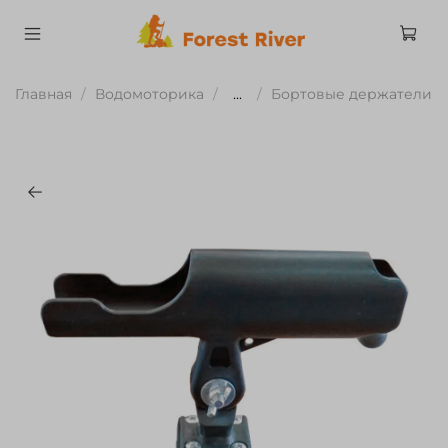
Главная
Водомоторика
...
Бортовые держатели