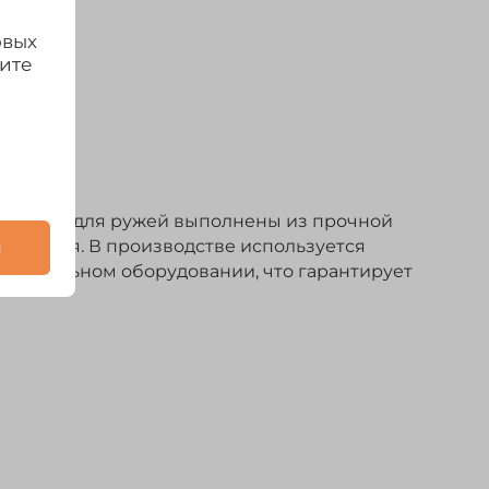
овых
дите
й. Чехлы для ружей выполнены из прочной
грязнения. В производстве используется
и
 специальном оборудовании, что гарантирует