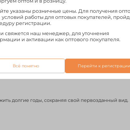
ргуем оптом и в розницу.
айте указаны розничные цены. Для получения опт
и условий работы для оптовых покупателей, прой
едуру регистрации.
ми свяжется наш менеджер, для уточнения
рмации и активации как оптового покупателя.
Отзывы
упным этот оружейный чехол для любых потребителе
 промокает, не истирается и легко очищается от за
Всё понятно
Перейти к регистраци
е звенит и не дает бликов. Раскрой производится на
жить долгие годы, сохраняя свой первозданный вид.