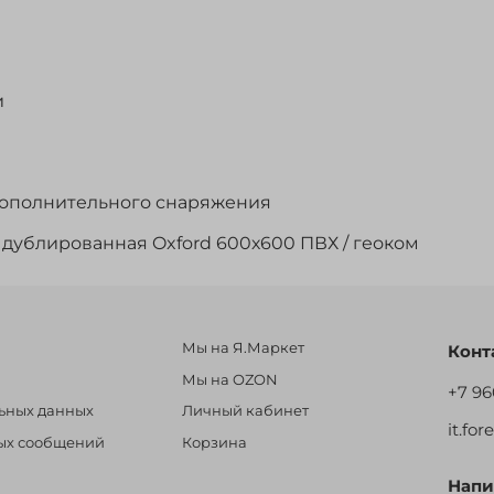
и
дополнительного снаряжения
нь дублированная Oxford 600х600 ПВХ / геоком
Мы на Я.Маркет
Конт
Мы на OZON
+7 96
льных данных
Личный кабинет
it.fo
ных сообщений
Корзина
Напи