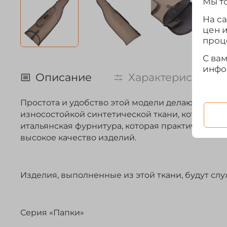
Мы то
На с
цен 
проц
С ва
инфо
Описание
Характеристики
Простота и удобство этой модели делают дост
износостойкой синтетической ткани, которая не
итальянская фурнитура, которая практически н
высокое качество изделий.
Изделия, выполненные из этой ткани, будут слу
Серия «Папки»