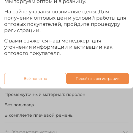
Мы торгуем оптом и в розницу.
бликов
На сайте указаны розничные цены. Для
Изделия, выполненные из этой ткани, будут служить
получения оптовых цен и условий работы для
долгие годы, сохраняя свой первозданный вид.
оптовых покупателей, пройдите процедуру
регистрации.
Отличительные особенности:
С вами свяжется наш менеджер, для
уточнения информации и активации как
- простая и удобная конструкция;
оптового покупателя.
- выполнен из прочной износостойкой ткани;
- подклад из рифлёного поролона для дополнительной
защиты от механических воздействий;
- 2 дополнительных кармана на лицевой части чехла.
Всё понятно
Перейти к регистрации
Материал верха: ткань Oxford 600х600D ПВХ
Промежуточный материал: поролон
Без подклада.
В комплекте плечевой ремень.
Характеристики