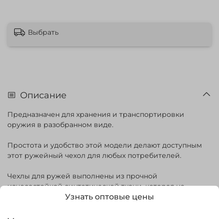
Выбрать
Описание
Предназначен для хранения и транспортировки
оружия в разобранном виде.
Простота и удобство этой модели делают доступным
этот ружейный чехол для любых потребителей.
Чехлы для ружей выполнены из прочной
износостойкой синтетической ткани, которая не
промокает, не истирается и легко очищается от
Узнать оптовые цены
загрязнения. В производстве используется итальянская
фурнитура, которая практически не звенит и не дает