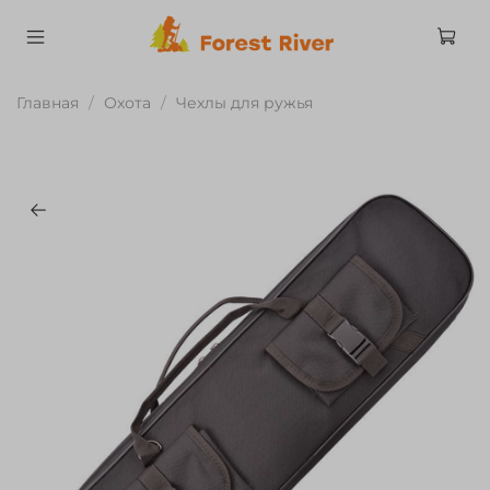
Главная
Охота
Чехлы для ружья