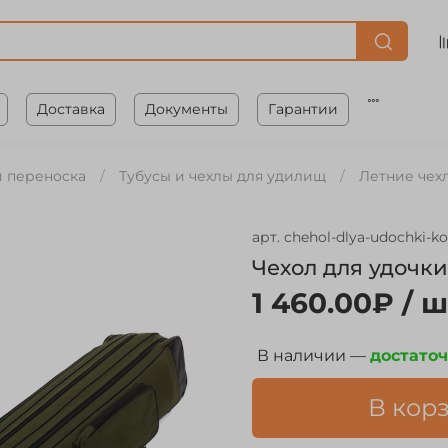
Доставка
Документы
Гарантии
и переноска
Тубусы и чехлы для удилищ
Летние чех
арт.
chehol-dlya-udochki-k
Чехол для удочки
1 460.00₽
/ ш
В наличии —
достато
В кор