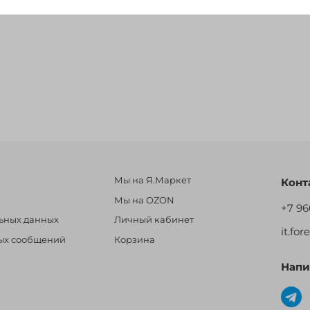
Мы на Я.Маркет
Конт
Мы на OZON
+7 96
льных данных
Личный кабинет
it.fo
ных сообщений
Корзина
Напи