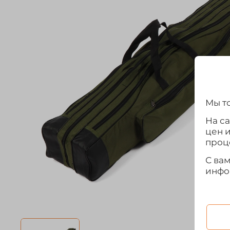
Мы то
На с
цен 
проц
С ва
инфо