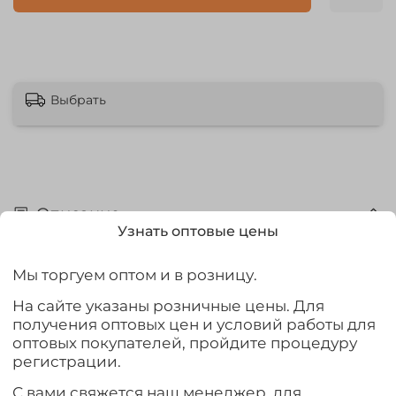
Выбрать
Описание
Узнать оптовые цены
Тщательно продуманная конструкция блесны Lucky
John Shiner имеет прекрасное соотношение размера,
Мы торгуем оптом и в розницу.
площади и массы. Благодаря своему идеально
сбалансированному и ромбовидному телу при
На сайте указаны розничные цены. Для
подбрасовании блесна на падении получает не
получения оптовых цен и условий работы для
большое планирование с отклонением от
оптовых покупателей, пройдите процедуру
горизонтальной оси, без поперечных колебаний,
регистрации.
немного подныривает в продольном направлении, как
С вами свяжется наш менеджер, для