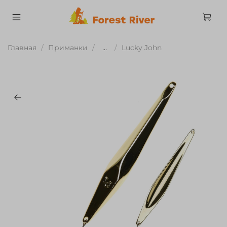
Главная
Приманки
...
Lucky John