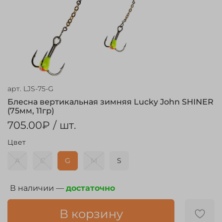
арт.
LJS-75-G
Блесна вертикальная зимняя Lucky John SHINER
(75мм, 11гр)
705.00₽
/ шт.
Цвет
A
C
G
M
S
В наличии —
достаточно
В корзину