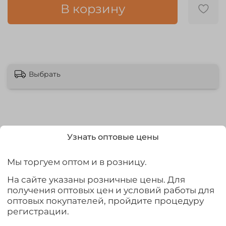
В корзину
Выбрать
Узнать оптовые цены
Описание
Небольшая вращающаяся блесна, предназначенная в
Мы торгуем оптом и в розницу.
первую очередь для ловли на течении. Оснащена
На сайте указаны розничные цены. Для
тяжелым вольфрамовым сердечником, который
получения оптовых цен и условий работы для
позволяет сделать дальний заброс и не дает сильной
оптовых покупателей, пройдите процедуру
струе выжать приманку на поверхность.
регистрации.
Для обеспечения лучшего вращения и препятствия