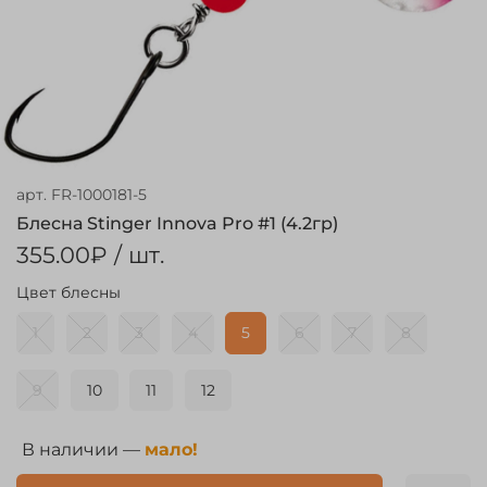
арт.
FR-1000181-5
Блесна Stinger Innova Pro #1 (4.2гр)
355.00₽
/ шт.
Цвет блесны
1
2
3
4
5
6
7
8
9
10
11
12
В наличии —
мало!