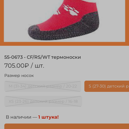
55-0673 - CF/RS/WT термоноски
705.00₽
/ шт.
Размер носок
M (31-34) детский размер / 20-22
S (27-30) детский р
XS (23-26) детский размер / 16-18
В наличии —
1 штука!